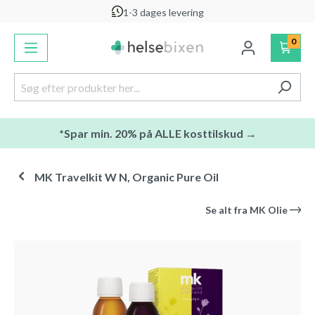
1-3 dages levering
vedindhold
0
*Spar min. 20% på ALLE kosttilskud →
MK Travelkit W N, Organic Pure Oil
Se alt fra
MK Olie
Spring over billedgalleri
-20
%