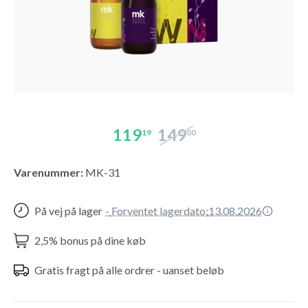
119
149
19
00
Varenummer:
MK-31
På vej på lager
-
Forventet lagerdato:
13.08.2026
2,5% bonus på dine køb
Gratis fragt på alle ordrer - uanset beløb