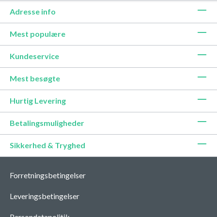
Adresse info
Mest populære
Kundeservice
Mest besøgte
Hurtig Levering
Betalingsmuligheder
Sikkerhed & Tryghed
Forretningsbetingelser
Leveringsbetingelser
Persondatapolitik