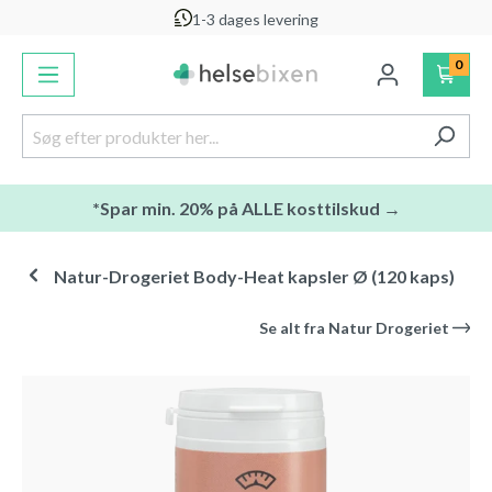
1-3 dages levering
vedindhold
0
*Spar min. 20% på ALLE kosttilskud →
Natur-Drogeriet Body-Heat kapsler Ø (120 kaps)
Se alt fra
Natur Drogeriet
Spring over billedgalleri
-20
%