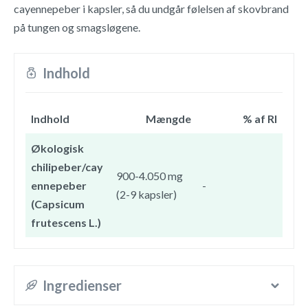
cayennepeber i kapsler, så du undgår følelsen af skovbrand
på tungen og smagsløgene.
Indhold
Indhold
Mængde
% af RI
Økologisk
chilipeber/cay
900-4.050 mg
ennepeber
-
(2-9 kapsler)
(Capsicum
frutescens L.)
Ingredienser