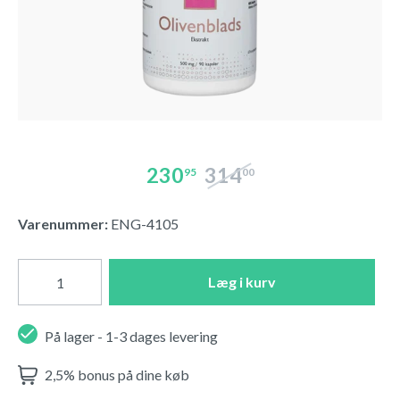
230
314
95
00
Varenummer:
ENG-4105
Læg i kurv
På lager - 1-3 dages levering
2,5% bonus på dine køb