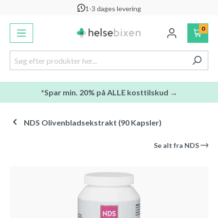
1-3 dages levering
vedindhold
0
*Spar min. 20% på ALLE kosttilskud →
NDS Olivenbladsekstrakt (90 Kapsler)
Se alt fra
NDS
Spring over billedgalleri
-26
%