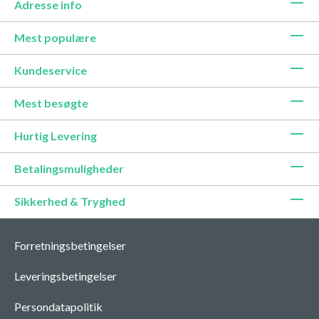
Adresse info
Mest populære
Kundeservice
Mest besøgte
Hurtig Levering
Betalingsmuligheder
Sikkerhed & Tryghed
Forretningsbetingelser
Leveringsbetingelser
Persondatapolitik