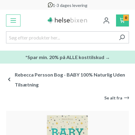
1-3 dages levering
vedindhold
0
*Spar min. 20% på ALLE kosttilskud →
Rebecca Persson Bog - BABY 100% Naturlig Uden
Tilsætning
Se alt fra
Spring over billedgalleri