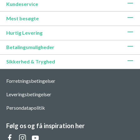
Kundeservice
Mest besøgte
Hurtig Levering
Betalingsmuligheder
Sikkerhed & Tryghed
Forretningsbetingelser
Leveringsbetingelser
Persondatapolitik
Følg os og få inspiration her