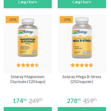
Læg i kurv
Læg i kurv
-30
%
-39
%
Solaray Magnesium
Solaray Mega B-Stress
Glycinate (120 kaps)
(250 kapsler)
174
249
278
459
95
95
95
95