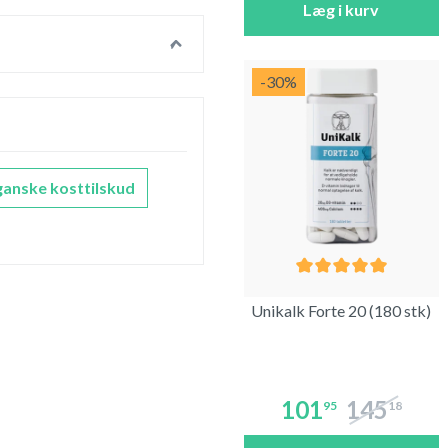
Læg i kurv
-30
%
ganske kosttilskud
Unikalk Forte 20 (180 stk)
101
145
95
18