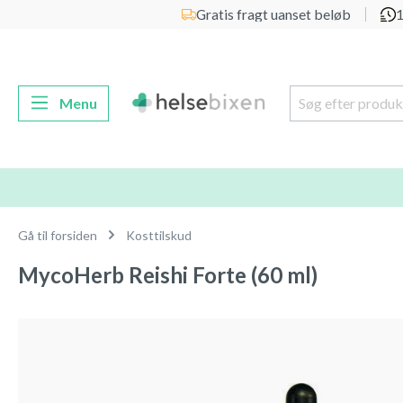
Gratis fragt uanset beløb
1
 søgning
Gå til hovednavigation
Menu
Gå til forsiden
Kosttilskud
MycoHerb Reishi Forte (60 ml)
Spring over billedgalleri