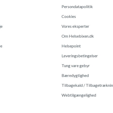
Persondatapolitik
Cookies
je
Vores eksperter
Om Helsebixen.dk
re
Helsepoint
Leveringsbetingelser
Tung vare gebyr
Bæredygtighed
Tilbagekald / Tilbagetrækni
Webtilgængelighed