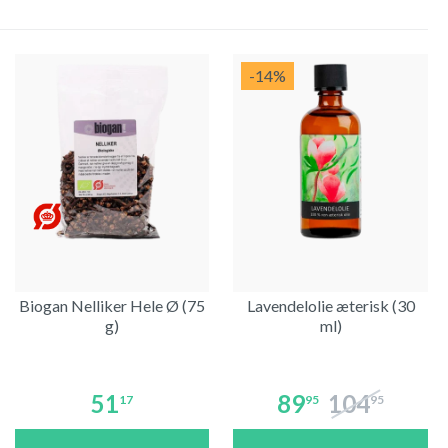
-14
%
Biogan Nelliker Hele Ø (75
Lavendelolie æterisk (30
g)
ml)
51
89
104
17
95
95