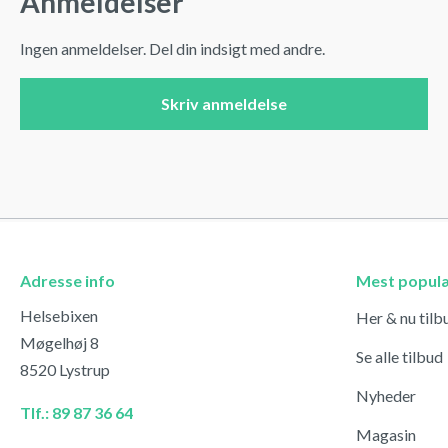
Anmeldelser
Ingen anmeldelser. Del din indsigt med andre.
Skriv anmeldelse
Adresse info
Mest popul
Helsebixen
Her & nu tilb
Møgelhøj 8
Se alle tilbud
8520 Lystrup
Nyheder
Tlf.: 89 87 36 64
Magasin