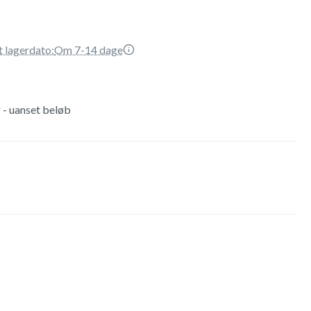
t lagerdato:
Om 7-14 dage
r - uanset beløb