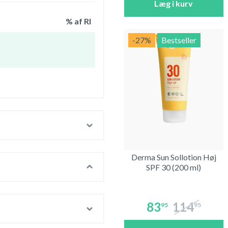
Læg i kurv
% af RI
-27
%
Bestseller
-
-
Derma Sun Sollotion Høj
SPF 30 (200 ml)
83
114
95
95