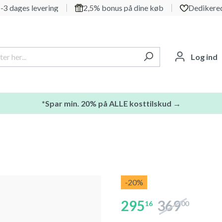
-3 dages levering
2,5% bonus på dine køb
Dedikered
Log ind
*Spar min. 20% på ALLE kosttilskud →
-20
%
295
369
16
00