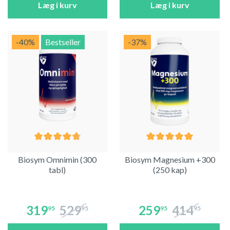
Læg i kurv
Læg i kurv
-40
%
Bestseller
-37
%
Biosym Omnimin (300
Biosym Magnesium +300
tabl)
(250 kap)
319
529
259
414
95
95
95
95