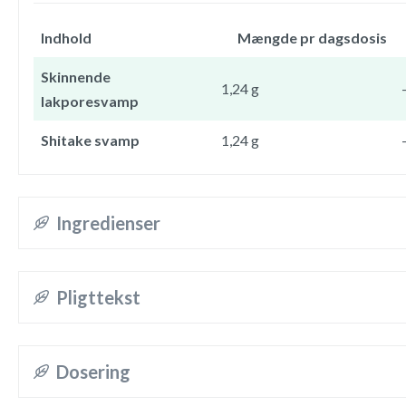
Indhold
Mængde pr dagsdosis
Skinnende
1,24 g
lakporesvamp
Shitake svamp
1,24 g
Ingredienser
Pligttekst
Dosering