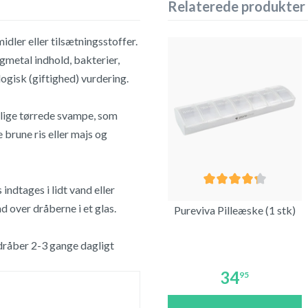
Relaterede produkter
dler eller tilsætningsstoffer.
gmetal indhold, bakterier,
gisk (giftighed) vurdering.
lige tørrede svampe, som
brune ris eller majs og
ndtages i lidt vand eller
 over dråberne i et glas.
Pureviva Pilleæske (1 stk)
 dråber 2-3 gange dagligt
34
95