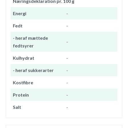
Næringsdeklaration pr. 100 g
Energi
-
Fedt
-
- heraf mættede
-
fedtsyrer
Kulhydrat
-
- heraf sukkerarter
-
Kostfibre
-
Protein
-
Salt
-