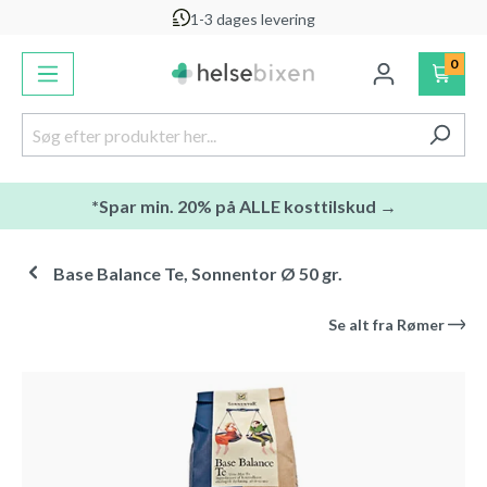
1-3 dages levering
vedindhold
0
*Spar min. 20% på ALLE kosttilskud →
Base Balance Te, Sonnentor Ø 50 gr.
Se alt fra
Rømer
Spring over billedgalleri
-10
%