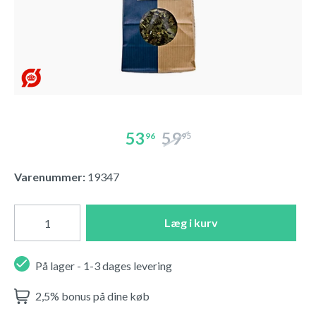
53
59
96
95
Varenummer:
19347
Læg i kurv
På lager - 1-3 dages levering
2,5% bonus på dine køb