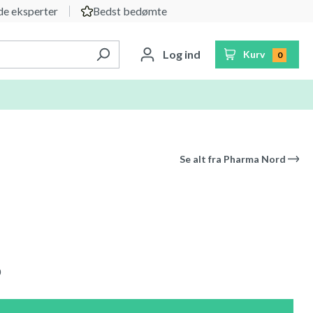
e eksperter
Bedst bedømte
Log ind
Kurv
0
Se alt fra
Pharma Nord
0