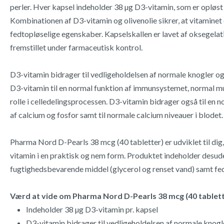
perler. Hver kapsel indeholder 38 µg D3-vitamin, som er opløst 
Kombinationen af D3-vitamin og olivenolie sikrer, at vitaminet er
fedtopløselige egenskaber. Kapselskallen er lavet af oksegelat
fremstillet under farmaceutisk kontrol.
D3-vitamin bidrager til vedligeholdelsen af normale knogler o
D3-vitamin til en normal funktion af immunsystemet, normal mu
rolle i celledelingsprocessen. D3-vitamin bidrager også til en 
af calcium og fosfor samt til normale calcium niveauer i blodet.
Pharma Nord D-Pearls 38 mcg (40 tabletter) er udviklet til dig,
vitamin i en praktisk og nem form. Produktet indeholder desude
fugtighedsbevarende middel (glycerol og renset vand) samt fed
Værd at vide om Pharma Nord D-Pearls 38 mcg (40 tablett
Indeholder 38 µg D3-vitamin pr. kapsel
D3-vitamin bidrager til vedligeholdelsen af normale knog