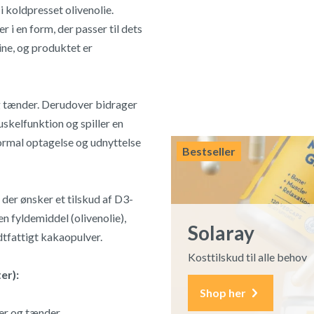
i koldpresset olivenolie.
 i en form, der passer til dets
ine, og produktet er
g tænder. Derudover bidrager
skelfunktion og spiller en
normal optagelse og udnyttelse
Bestseller
 der ønsker et tilskud af D3-
n fyldemiddel (olivenolie),
Solaray
tfattigt kakaopulver.
Kosttilskud til alle behov
er):
Shop her
ler og tænder