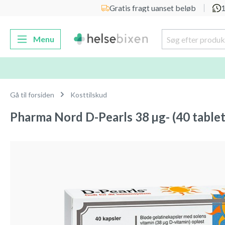
Gratis fragt uanset beløb
1
 søgning
Gå til hovednavigation
Menu
Gå til forsiden
Kosttilskud
Pharma Nord D-Pearls 38 µg- (40 tablet
Spring over billedgalleri