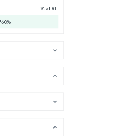
% af RI
760%