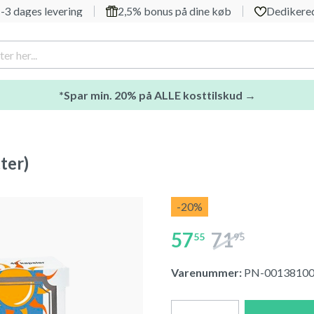
-3 dages levering
2,5% bonus på dine køb
Dedikered
*Spar min. 20% på ALLE kosttilskud →
ter)
-20
%
57
71
55
95
Varenummer:
PN-0013810