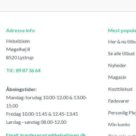
Adresse info
Mest popul
Helsebixen
Her & nu tilb
Møgelhøj 8
Se alle tilbud
8520 Lystrup
Nyheder
Tlf.: 89 87 36 64
Magasin
Kosttilskud
Åbningstider:
Mandag-torsdag 10.00-12.00 & 13.00-
Fødevarer
15.00
Personlig Ple
Fredag 10.00-11.45 & 12.45-13.45
Lørdag - søndag 08.00-12.00
Min konto
Email: kundeservice@helsebixen.dk