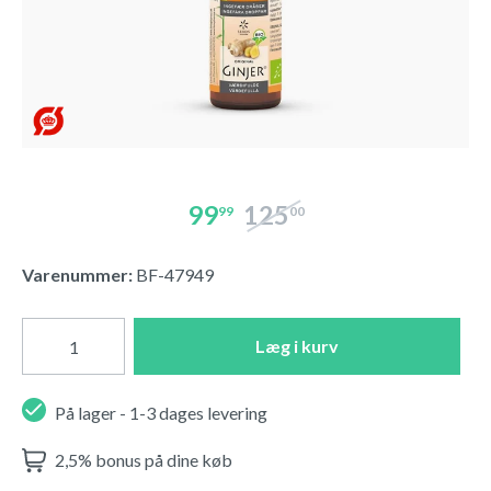
99
125
99
00
Varenummer:
BF-47949
Læg i kurv
På lager - 1-3 dages levering
2,5% bonus på dine køb