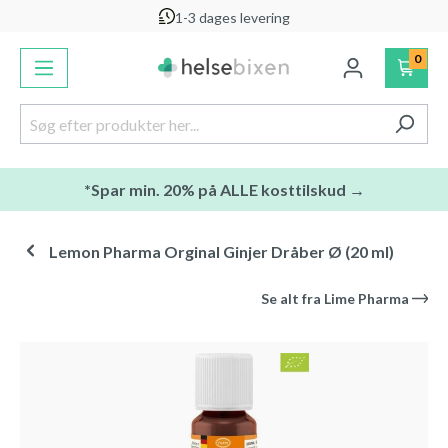
1-3 dages levering
vedindhold
0
*Spar min. 20% på ALLE kosttilskud →
Lemon Pharma Orginal Ginjer Dråber Ø (20 ml)
Se alt fra
Lime Pharma
Spring over billedgalleri
-20
%