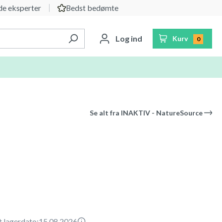
e eksperter
Bedst bedømte
Log ind
Kurv
0
Se alt fra
INAKTIV - NatureSource
t lagerdato:
15.08.2026