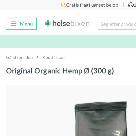
Gratis fragt uanset beløb
1
 søgning
Gå til hovednavigation
Menu
Gå til forsiden
Kosttilskud
Original Organic Hemp Ø (300 g)
Spring over billedgalleri