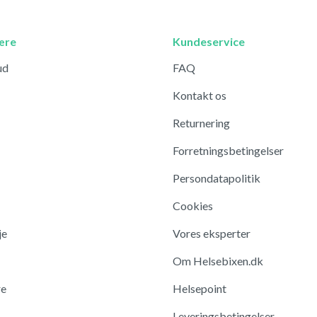
ære
Kundeservice
ud
FAQ
Kontakt os
Returnering
Forretningsbetingelser
Persondatapolitik
Cookies
je
Vores eksperter
Om Helsebixen.dk
re
Helsepoint
Leveringsbetingelser