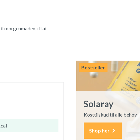
til morgenmaden, til at
Bestseller
Solaray
Kosttilskud til alle behov
kcal
Shop her