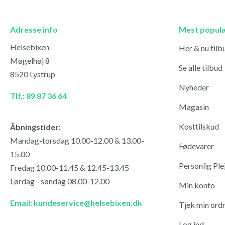
Adresse info
Mest popul
Helsebixen
Her & nu tilb
Møgelhøj 8
Se alle tilbud
8520 Lystrup
Nyheder
Tlf.: 89 87 36 64
Magasin
Kosttilskud
Åbningstider:
Mandag-torsdag 10.00-12.00 & 13.00-
Fødevarer
15.00
Personlig Ple
Fredag 10.00-11.45 & 12.45-13.45
Lørdag - søndag 08.00-12.00
Min konto
Email: kundeservice@helsebixen.dk
Tjek min ord
Log ind