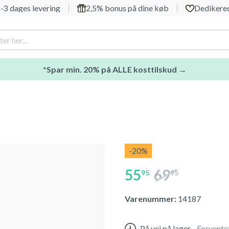
-3 dages levering
2,5% bonus på dine køb
Dedikered
*Spar min. 20% på ALLE kosttilskud →
-20
%
55
69
95
95
Varenummer:
14187
På vej på lager
-
Forvente