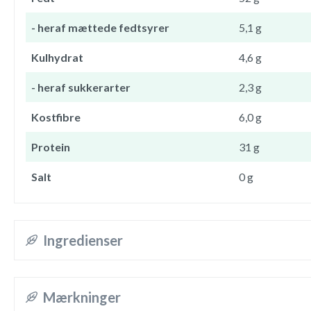
- heraf mættede fedtsyrer
5,1 g
Kulhydrat
4,6 g
- heraf sukkerarter
2,3 g
Kostfibre
6,0 g
Protein
31 g
Salt
0 g
Ingredienser
Mærkninger