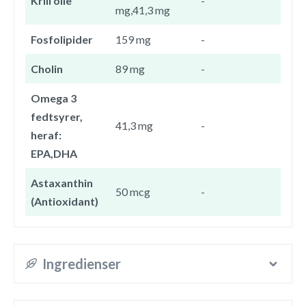
Krill olie
-
mg,41,3 mg
Fosfolipider
159 mg
-
Cholin
89 mg
-
Omega 3
fedtsyrer,
41,3 mg
-
heraf:
EPA,DHA
Astaxanthin
50 mcg
-
(Antioxidant)
Ingredienser