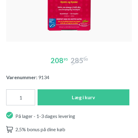
208
285
95
00
Varenummer:
9134
Læg i kurv
På lager - 1-3 dages levering
2,5% bonus på dine køb