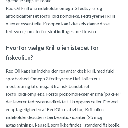
specielle slags fiskeolie.
Red Oil krill olie indeholder omega-3 fedtsyrer og
antioxidanter i et fosfolipid kompleks. Fedtsyrerne i krill
olien er essentielle. Kroppen kan ikke selv danne disse
fedtsyrer, som derfor skal indtages med kosten.
Hvorfor vælge Krill olien istedet for
fiskeolien?
Red Oil kapslen indeholder ren antarktisk krill, med fuld
sporbarhed. Omega 3 fedtsyrerne i krill olien er i
modsætning til omega 3 fra fisk bundet i et
fosfolipidkompleks. Fosfolipidkomplekser er små “pakker”,
der leverer fedtsyrerne direkte til kroppens celler. Derved
er optageligheden af Red Oil relativt høj. Krill olien
indeholder desuden stærke antioxidanter (25 mcg
astaxanthin pr. kapsel), som ikke findes i standard fiskeolie.