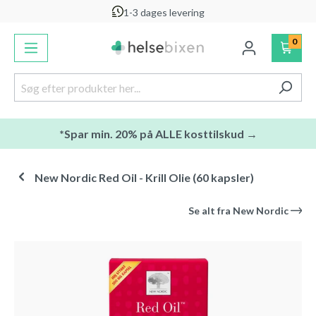
1-3 dages levering
vedindhold
0
*Spar min. 20% på ALLE kosttilskud →
New Nordic Red Oil - Krill Olie (60 kapsler)
Se alt fra
New Nordic
Spring over billedgalleri
-27
%