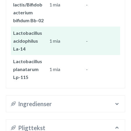
lactis/Bifidob
1 mia
-
acterium
bifidum Bb-02
Lactobacillus
acidophilus
1 mia
-
La-14
Lactobacillus
planatarum
1 mia
-
Lp-115
Ingredienser
Pligttekst