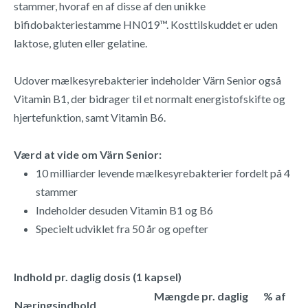
stammer, hvoraf en af disse af den unikke
bifidobakteriestamme HN019™. Kosttilskuddet er uden
laktose, gluten eller gelatine.
Udover mælkesyrebakterier indeholder Värn Senior også
Vitamin B1, der bidrager til et normalt energistofskifte og
hjertefunktion, samt Vitamin B6.
Værd at vide om Värn Senior:
10 milliarder levende mælkesyrebakterier fordelt på 4
stammer
Indeholder desuden Vitamin B1 og B6
Specielt udviklet fra 50 år og opefter
Indhold pr. daglig dosis (1 kapsel)
Mængde pr. daglig
% af
Næringsindhold