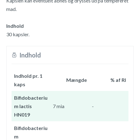
Kapslen kan eventuelt åbnes og drysses ud på tempereret
mad.
Indhold
30 kapsler.
Indhold
Indhold pr. 1
Mængde
% af RI
kaps
Bifidobacteriu
m lactis
7 mia
-
HN019
Bifidobacteriu
m