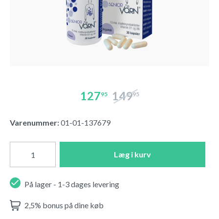
127
149
95
95
Varenummer:
01-01-137679
Læg i kurv
På lager - 1-3 dages levering
2,5% bonus på dine køb