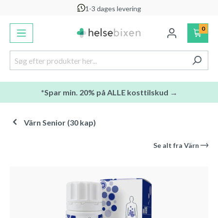
1-3 dages levering
vedindhold
0
*Spar min. 20% på ALLE kosttilskud →
Värn Senior (30 kap)
Se alt fra
Värn
Spring over billedgalleri
-15
%