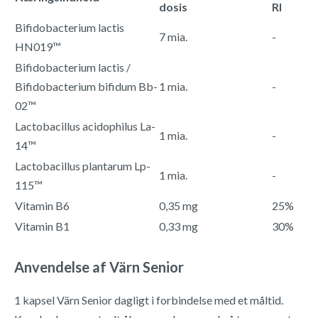
dosis
RI
Bifidobacterium lactis
7 mia.
-
HN019™
Bifidobacterium lactis /
Bifidobacterium bifidum Bb-
1 mia.
-
02™
Lactobacillus acidophilus La-
1 mia.
-
14™
Lactobacillus plantarum Lp-
1 mia.
-
115™
Vitamin B6
0,35 mg
25%
Vitamin B1
0,33 mg
30%
Anvendelse af Värn Senior
1 kapsel Värn Senior dagligt i forbindelse med et måltid.