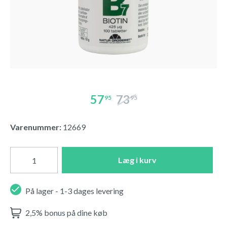
57
73
95
95
Varenummer:
12669
Læg i kurv
På lager - 1-3 dages levering
2,5% bonus på dine køb