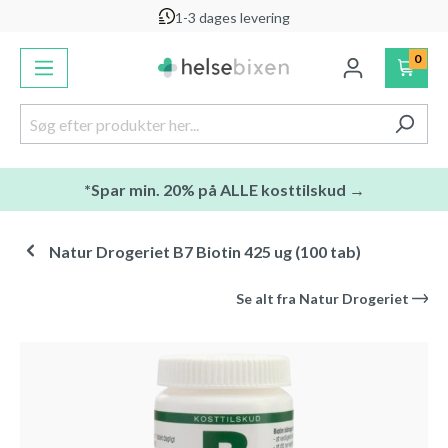
1-3 dages levering
vedindhold
0
*Spar min. 20% på ALLE kosttilskud →
Natur Drogeriet B7 Biotin 425 ug (100 tab)
Se alt fra
Natur Drogeriet
Spring over billedgalleri
-22
%