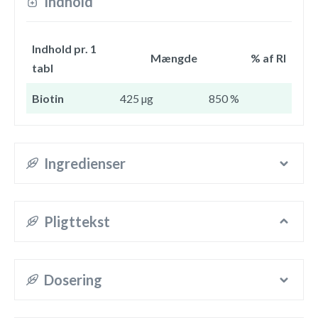
Indhold
Indhold pr. 1
Mængde
% af RI
tabl
Biotin
425 µg
850 %
Ingredienser
Pligttekst
Dosering