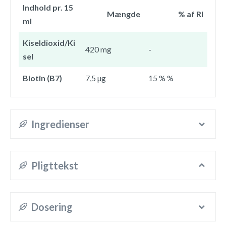
Indhold pr. 15
Mængde
% af RI
ml
Kiseldioxid/Ki
420 mg
-
sel
Biotin (B7)
7,5 µg
15 % %
Ingredienser
Pligttekst
Dosering