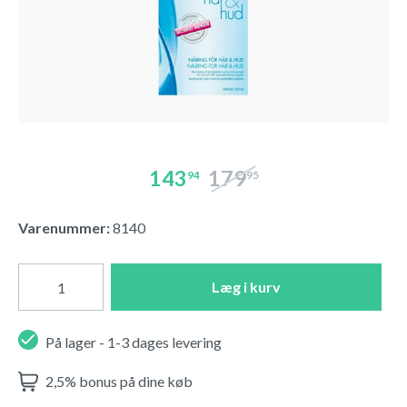
143
179
94
95
Varenummer:
8140
Læg i kurv
På lager - 1-3 dages levering
2,5% bonus på dine køb