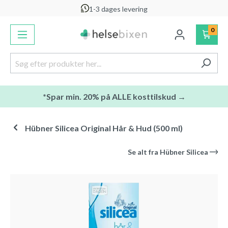
1-3 dages levering
vedindhold
0
*Spar min. 20% på ALLE kosttilskud →
Hübner Silicea Original Hår & Hud (500 ml)
Se alt fra
Hübner Silicea
Spring over billedgalleri
-20
%