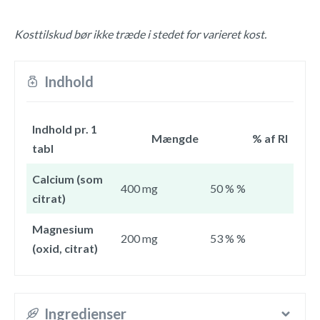
Kosttilskud bør ikke træde i stedet for varieret kost.
Indhold
Indhold pr. 1
Mængde
% af RI
tabl
Calcium (som
400 mg
50 % %
citrat)
Magnesium
200 mg
53 % %
(oxid, citrat)
Ingredienser