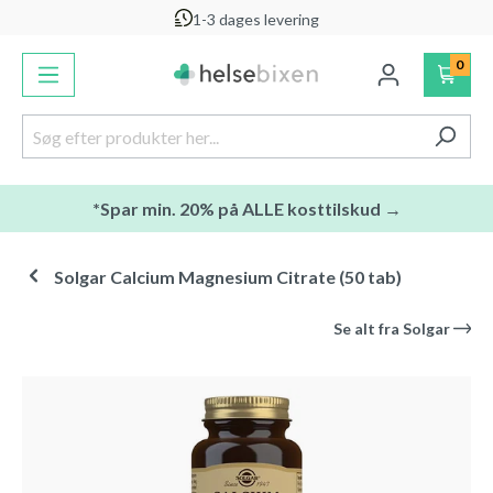
1-3 dages levering
vedindhold
0
*Spar min. 20% på ALLE kosttilskud →
Solgar Calcium Magnesium Citrate (50 tab)
Se alt fra
Solgar
Spring over billedgalleri
-20
%