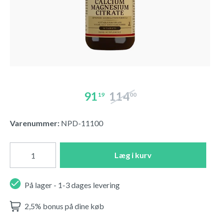
91
114
19
00
Varenummer:
NPD-11100
Læg i kurv
På lager - 1-3 dages levering
2,5% bonus på dine køb