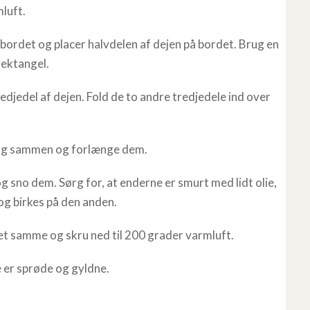
luft.
bordet og placer halvdelen af dejen på bordet. Brug en
 rektangel.
djedel af dejen. Fold de to andre tredjedele ind over
e lag sammen og forlænge dem.
g sno dem. Sørg for, at enderne er smurt med lidt olie,
og birkes på den anden.
t samme og skru ned til 200 grader varmluft.
e er sprøde og gyldne.