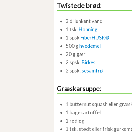
Twistede brød:
3 dl lunkent vand
1 tsk.
Honning
1 spsk
FiberHUSK®
500 g
hvedemel
20 g gær
2 spsk.
Birkes
2 spsk.
sesamfrø
Græskarsuppe:
1 butternut squash eller græs
1 bagekartoffel
1 rødløg
1 tsk. stødt eller frisk gurkem