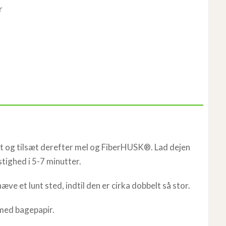
r
t og tilsæt derefter mel og FiberHUSK®. Lad dejen
tighed i 5-7 minutter.
ve et lunt sted, indtil den er cirka dobbelt så stor.
med bagepapir.