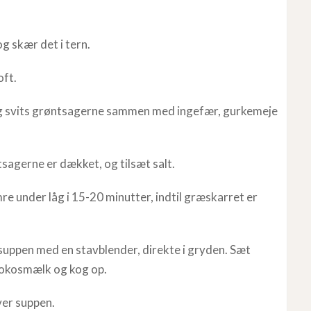
g skær det i tern.
oft.
 og svits grøntsagerne sammen med ingefær, gurkemeje
tsagerne er dækket, og tilsæt salt.
re under låg i 15-20 minutter, indtil græskarret er
suppen med en stavblender, direkte i gryden. Sæt
kokosmælk og kog op.
ver suppen.