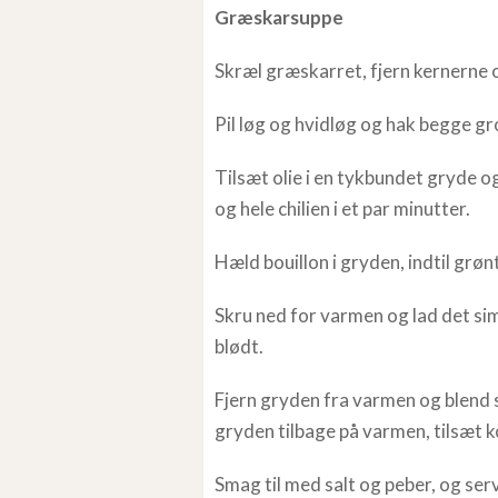
Græskarsuppe
Skræl græskarret, fjern kernerne o
Pil løg og hvidløg og hak begge gr
Tilsæt olie i en tykbundet gryde
og hele chilien i et par minutter.
Hæld bouillon i gryden, indtil grøn
Skru ned for varmen og lad det sim
blødt.
Fjern gryden fra varmen og blend 
gryden tilbage på varmen, tilsæt 
Smag til med salt og peber, og ser