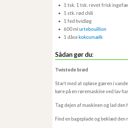
1 tsk. 1 tsk. revet frisk ingefæ
1 stk. rød chili
1 fed hvidløg
600 ml
urtebouillion
1 dåse
kokosmælk
Sådan gør du:
Twistede brød
Start med at opløse gæren i vande
køre på en røremaskine ved lav has
Tag dejen af maskinen og lad den hæ
Find en bageplade og beklæd den 