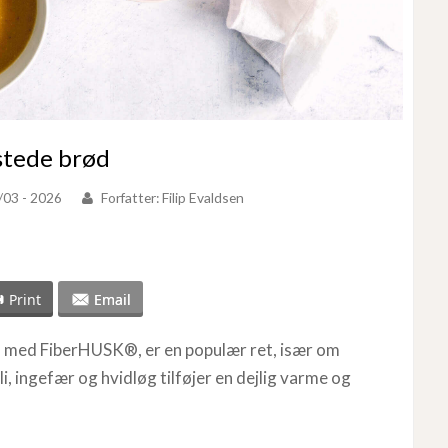
stede brød
/03 - 2026
Forfatter:
Filip Evaldsen
Print
Email
med FiberHUSK®, er en populær ret, især om
i, ingefær og hvidløg tilføjer en dejlig varme og