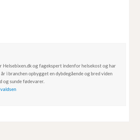
for Helsebixen.dk og fagekspert indenfor helsekost og har
år i branchen opbygget en dybdegående og bred viden
ud og sunde fødevarer.
Evaldsen