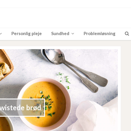
Personlig pleje
Sundhed
Problemløsning
wistede brød