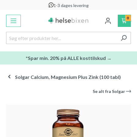
1-3 dages levering
vedindhold
0
*Spar min. 20% på ALLE kosttilskud →
Solgar Calcium, Magnesium Plus Zink (100 tabl)
Se alt fra
Solgar
Spring over billedgalleri
-20
%