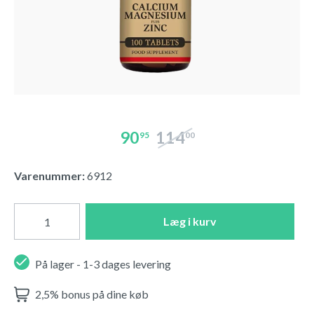
90
114
95
00
Varenummer:
6912
Læg i kurv
På lager - 1-3 dages levering
2,5% bonus på dine køb