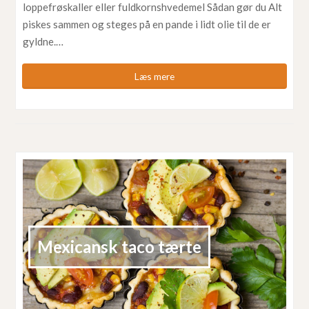
loppefrøskaller eller fuldkornshvedemel Sådan gør du Alt
piskes sammen og steges på en pande i lidt olie til de er
gyldne.…
Læs mere
Mexicansk taco tærte