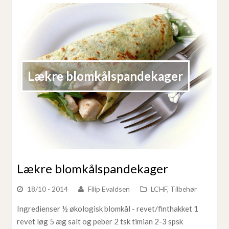
Lækre blomkålspandekager
Lækre blomkålspandekager
18/10 - 2014
Filip Evaldsen
LCHF
,
Tilbehør
Ingredienser ½ økologisk blomkål - revet/finthakket 1
revet løg 5 æg salt og peber 2 tsk timian 2-3 spsk