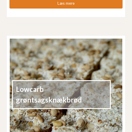
Læs mere
Lowcarb
grøntsagsknækbrød