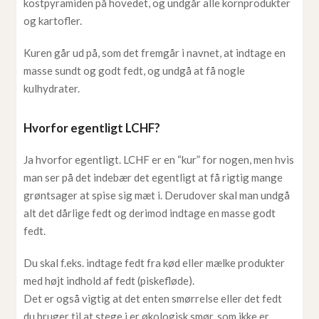
kostpyramiden på hovedet, og undgår alle kornprodukter
og kartofler.
Kuren går ud på, som det fremgår i navnet, at indtage en
masse sundt og godt fedt, og undgå at få nogle
kulhydrater.
Hvorfor egentligt LCHF?
Ja hvorfor egentligt. LCHF er en “kur” for nogen, men hvis
man ser på det indebær det egentligt at få rigtig mange
grøntsager at spise sig mæt i. Derudover skal man undgå
alt det dårlige fedt og derimod indtage en masse godt
fedt.
Du skal f.eks. indtage fedt fra kød eller mælke produkter
med højt indhold af fedt (piskefløde).
Det er også vigtig at det enten smørrelse eller det fedt
du bruger til at stege i er økologisk smør, som ikke er