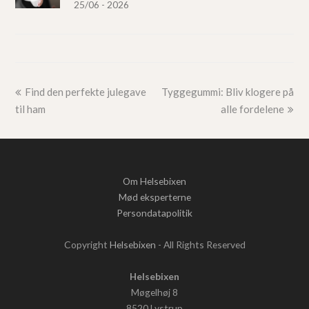
25/06 - 2026
Find den perfekte julegave
Tyggegummi: Bliv klogere på
til ham
alle fordelene
Om Helsebixen
Mød eksperterne
Persondatapolitik
Copyright
Helsebixen
- All Rights Reserved
Helsebixen
Møgelhøj 8
8520 Lystrup