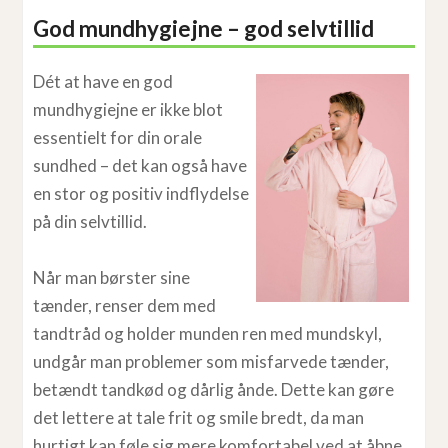
God mundhygiejne – god selvtillid
Dét at have en god
mundhygiejne er ikke blot
essentielt for din orale
sundhed – det kan også have
en stor og positiv indflydelse
på din selvtillid.
Når man børster sine
tænder, renser dem med
tandtråd og holder munden ren med mundskyl,
undgår man problemer som misfarvede tænder,
betændt tandkød og dårlig ånde. Dette kan gøre
det lettere at tale frit og smile bredt, da man
hurtigt kan føle sig mere komfortabel ved at åbne