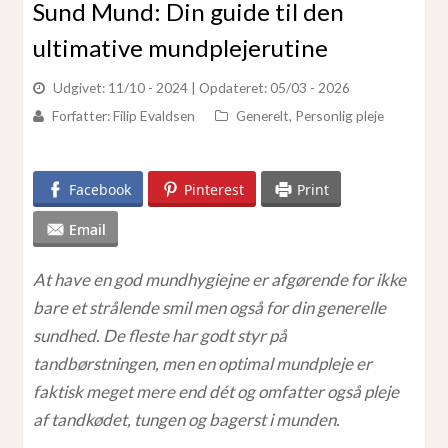
Sund Mund: Din guide til den
ultimative mundplejerutine
Udgivet: 11/10 - 2024
| Opdateret: 05/03 - 2026
Forfatter:
Filip Evaldsen
Generelt
,
Personlig pleje
Facebook
Pinterest
Print
Email
At have en god mundhygiejne er afgørende for ikke
bare et strålende smil men også for din generelle
sundhed. De fleste har godt styr på
tandbørstningen, men en optimal mundpleje er
faktisk meget mere end dét og omfatter også pleje
af tandkødet, tungen og bagerst i munden.