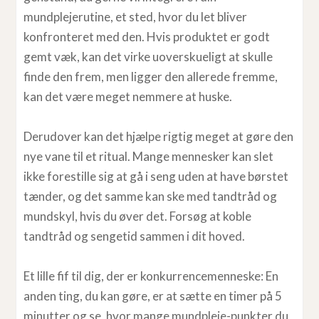
mundplejerutine, et sted, hvor du let bliver
konfronteret med den. Hvis produktet er godt
gemt væk, kan det virke uoverskueligt at skulle
finde den frem, men ligger den allerede fremme,
kan det være meget nemmere at huske.
Derudover kan det hjælpe rigtig meget at gøre den
nye vane til et ritual. Mange mennesker kan slet
ikke forestille sig at gå i seng uden at have børstet
tænder, og det samme kan ske med tandtråd og
mundskyl, hvis du øver det. Forsøg at koble
tandtråd og sengetid sammen i dit hoved.
Et lille fif til dig, der er konkurrencemenneske: En
anden ting, du kan gøre, er at sætte en timer på 5
minutter og se, hvor mange mundpleje-punkter du